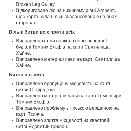
Broken Leg Gulley.
Відкориговано ліс на нижньому рівні Arnheim,
щоб карта була більш збалансованою на обох
сторонах.
Вільні битви всіх проти всіх
Виправлено стіни навколо воріт основної
будівлі Темних Ельфів на карті Святилища
Хайне.
Виправлено матеріал лави на карті Святилища
Хайне.
Битви на землі
Виправлено пропущену місцевість на карті
битви Сігфрідгоф.
Виправлено матеріали лави на карті Темної яри
Темних Ельфів.
Виправлено проблему з гірською вершиною на
карті Тзинча.
Виправлено злиття місцевості на квестовій
битві Ядовитий грифон.