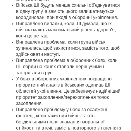
Війська ШІ будуть менше схильні об'єднуватися
в одну групу, а замість цього залишатимуться
координовані при вході в оборонні укріплення.
Виправлено випадки, коли ШІ думали, що їх
війська мають максимальний рівень здоров'я,
коли це не так.
Виправлена проблема, коли група військ
зупинялась, щоб захиститися, замість того, щоб
здійснювати наступ.
Виправлена проблема в оборонних боях, коли
ШІ лорди на конях ставали нерішучими і
застрягали в русі.
У боях в оборонних укріпленнях покращено
пріоритетний аналіз військових одиниць ШІ
областей укріплення. Це забезпечує надійніший
пріоритет захоплення/перехоплення точок
захоплення.
Виправлено проблему у боях за осаджені
фортеці, коли захисний бійці стають
бездіяльними після зламання моральної
стійкості та втечі, замість повторного зіткнення з