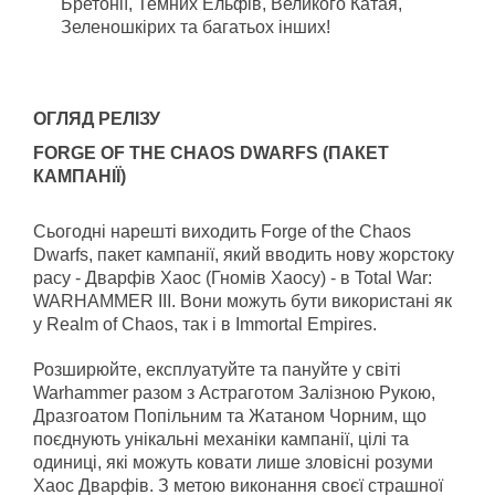
Бретонії, Темних Ельфів, Великого Катая,
Зеленошкірих та багатьох інших!
ОГЛЯД РЕЛІЗУ
FORGE OF THE CHAOS DWARFS (ПАКЕТ
КАМПАНІЇ)
Сьогодні нарешті виходить Forge of the Chaos
Dwarfs, пакет кампанії, який вводить нову жорстоку
расу - Дварфів Хаос (Гномів Хаосу) - в Total War:
WARHAMMER III. Вони можуть бути використані як
у Realm of Chaos, так і в Immortal Empires.
Розширюйте, експлуатуйте та пануйте у світі
Warhammer разом з Астраготом Залізною Рукою,
Дразгоатом Попільним та Жатаном Чорним, що
поєднують унікальні механіки кампанії, цілі та
одиниці, які можуть ковати лише зловісні розуми
Хаос Дварфів. З метою виконання своєї страшної