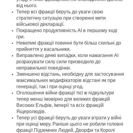
від нього.
Тепер всі фракції беруть до уваги свою
стратегічну ситуацію при створенні мети
військової декларації.
Покращено продуктивність AI в першому ході
гри.
Невеликі фракції повинні бути більш схильні до
прийняття у васальники.
Виправлено деякі випадки, коли намагання AI
розрахувати силу сили призводило до
неправильної поведінки.
Зменшено відстань, необхідну для застосування
максимальних модифікаторів відстані як при
генерації, так і при оцінці угод.
Оголошення війни фракції тієї ж підкультури
тепер менш імовірно для великих фракцій
Високих Ельфів, Імперії та всіх фракцій
Ящеролюдів.
Тепер усі фракції беруть до уваги втрати у війні
при оцінці миру. Раніше цього не робили головні
фракції Підземних Людей, Дворфи та Королі