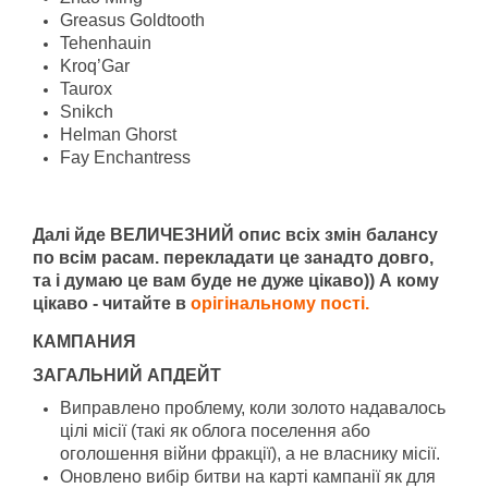
Greasus Goldtooth
Tehenhauin
Kroq’Gar
Taurox
Snikch
Helman Ghorst
Fay Enchantress
Далі йде ВЕЛИЧЕЗНИЙ опис всіх змін балансу
по всім расам. перекладати це занадто довго,
та і думаю це вам буде не дуже цікаво)) А кому
цікаво - читайте в
орігінальному пості.
КАМПАНИЯ
ЗАГАЛЬНИЙ АПДЕЙТ
Виправлено проблему, коли золото надавалось
цілі місії (такі як облога поселення або
оголошення війни фракції), а не власнику місії.
Оновлено вибір битви на карті кампанії як для