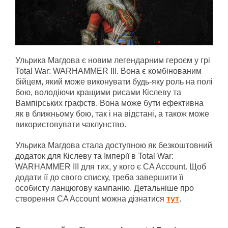
Ульрика Магдова є новим легендарним героєм у грі
Total War: WARHAMMER III. Вона є комбінованим
бійцем, який може виконувати будь-яку роль на полі
бою, володіючи кращими рисами Кіслеву та
Вампірських графств. Вона може бути ефективна
як в ближньому бою, так і на відстані, а також може
використовувати чаклунство.
Ульрика Магдова стала доступною як безкоштовний
додаток для Кіслеву та Імперії в Total War:
WARHAMMER III для тих, у кого є CA Account. Щоб
додати її до свого списку, треба завершити її
особисту ланцюгову кампанію. Детальніше про
створення CA Account можна дізнатися
тут
.