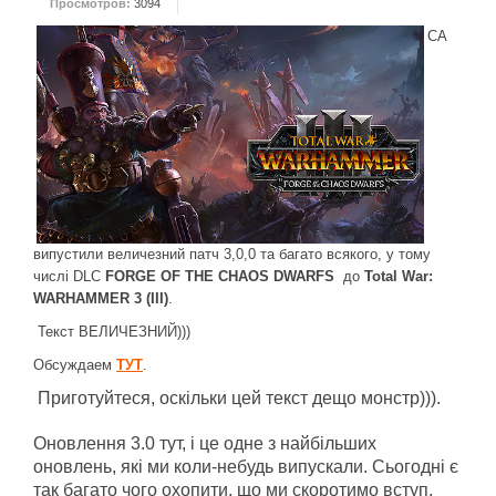
Просмотров:
3094
ДРУГИЕ ИГРЫ
СА
Серия игр Mount and Blade
Вселенные Warhammer
Warhammer 40.000: Dawn of War
Серия игр «История войн»
Серия игр «King Arthur»
КРЕАТИВ
випустили величезний патч 3,0,0 та багато всякого, у тому
числі DLC
FORGE OF THE CHAOS DWARFS
до
Total War:
Творчество СиЧевиков
WARHAMMER 3 (III)
.
Блоги о рыбалке
Текст ВЕЛИЧЕЗНИЙ)))
Черный Гетман (роман)
Обсуждаем
ТУТ
.
ИСТОРИЯ
Приготуйтеся, оскільки цей текст дещо монстр))).
Загадки и тайны истории
Оновлення 3.0 тут, і це одне з найбільших
оновлень, які ми коли-небудь випускали. Сьогодні є
Наше время
так багато чого охопити, що ми скоротимо вступ,