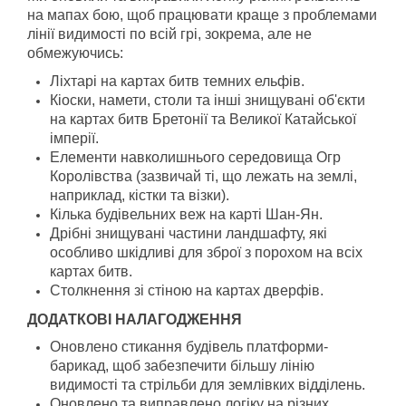
на мапах бою, щоб працювати краще з проблемами
лінії видимості по всій грі, зокрема, але не
обмежуючись:
Ліхтарі на картах битв темних ельфів.
Кіоски, намети, столи та інші знищувані об'єкти
на картах битв Бретонії та Великої Катайської
імперії.
Елементи навколишнього середовища Огр
Королівства (зазвичай ті, що лежать на землі,
наприклад, кістки та візки).
Кілька будівельних веж на карті Шан-Ян.
Дрібні знищувані частини ландшафту, які
особливо шкідливі для зброї з порохом на всіх
картах битв.
Столкнення зі стіною на картах дверфів.
ДОДАТКОВІ НАЛАГОДЖЕННЯ
Оновлено стикання будівель платформи-
барикад, щоб забезпечити більшу лінію
видимості та стрільби для землівких відділень.
Оновлено та виправлено логіку на різних