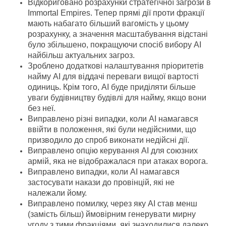
Відкориговано розрахунки стратегічної загрози в
Immortal Empires. Тепер прямі дії проти фракції
мають набагато більший вагомість у цьому
розрахунку, а значення масштабування відстані
було збільшено, покращуючи спосіб вибору AI
найбільш актуальних загроз.
Зроблено додаткові налаштування пріоритетів
найму AI для віддачі переваги вищої вартості
одиниць. Крім того, AI буде приділяти більше
уваги будівництву будівлі для найму, якщо вони
без неї.
Виправлено різні випадки, коли AI намагався
ввійти в положення, які були недійсними, що
призводило до спроб виконати недійсні дії.
Виправлено опцію керування AI для союзних
армій, яка не відображалася при атаках ворога.
Виправлено випадки, коли AI намагався
застосувати накази до провінцій, які не
належали йому.
Виправлено помилку, через яку AI став менш
(замість більш) ймовірним генерувати мирну
угоду з тими фракціями, які знаходилися далеко