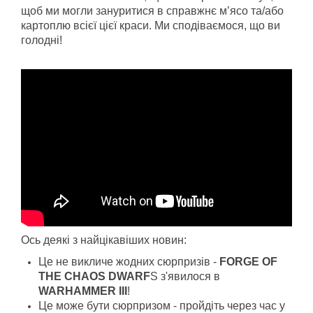
Новое время
щоб ми могли зануритися в справжнє м’ясо та/або
картоплю всієї цієї краси. Ми сподіваємося, що ви
Крестовые походы
голодні!
Античность
Средние века
Ось деякі з найцікавіших новин:
Це не викличе жодних сюрпризів -
FORGE OF
THE CHAOS DWARF
S з'явилося в
WARHAMMER III
!
Це може бути сюрпризом - пройдіть через час у