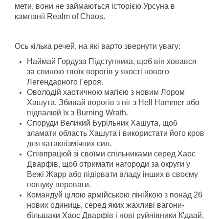
мети, вони не займаються історією Урсуна в
кампанії Realm of Chaos.
Ось кілька речей, на які варто звернути увагу:
Наймай Гордуза Підступника, щоб він ховався
за спиною твоїх ворогів у якості нового
Легендарного Героя.
Оволодій хаотичною магією з новим Лором
Хашута. Збивай ворогів з ніг з Hell Hammer або
підпалюй їх з Burning Wrath.
Споруди Великий Бурільник Хашута, щоб
зламати область Хашута і використати його кров
для катаклізмічних сил.
Співпрацюй зі своїми спільниками серед Хаос
Дварфів, щоб отримати нагороди за округи у
Вежі Жарр або підірвати владу інших в своєму
пошуку переваги.
Командуй цілою армійською лінійкою з понад 26
нових одиниць, серед яких жахливі вагони-
більшаки Хаос Дварфів і нові руйнівники К'даай,