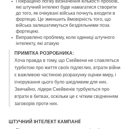
Покращено логіку визначення кількості пробоїв,
які штучний інтелект буде намагатися створити
до того, як очікувані війська почнуть входити в
фортецю. Це зменшить ймовірність того, що
війська залишатимуться бездіяльними поза
фортецею.
Виправлено проблему, коли одиниці штучного
інтелекту, які атакую
ПРИМІТКА РОЗРОБНИКА:
Хоча правда в тому, що Скейвени не славляться
турботою про життя своїх підлеглих, втрати війни
є важливою частиною розрахунку оцінки миру, і
ігнорування цього було шкідливим для них.
Звичайно, лідери Скейвенів турбуються про
втрати в битвах, оскільки це є чітким свідченням
заговорів проти них.
ШТУЧНИЙ ІНТЕЛЕКТ КАМПАНІЇ