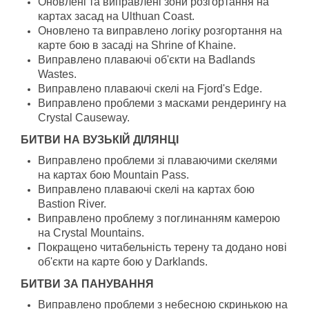
Оновлені та виправлені зони розгортання на
картах засад на Ulthuan Coast.
Оновлено та виправлено логіку розгортання на
карте бою в засаді на Shrine of Khaine.
Виправлено плаваючі об'єкти на Badlands
Wastes.
Виправлено плаваючі скелі на Fjord's Edge.
Виправлено проблеми з масками рендерингу на
Crystal Causeway.
БИТВИ НА ВУЗЬКІЙ ДІЛЯНЦІ
Виправлено проблеми зі плаваючими скелями
на картах бою Mountain Pass.
Виправлено плаваючі скелі на картах бою
Bastion River.
Виправлено проблему з поглинанням камерою
на Crystal Mountains.
Покращено читабельність терену та додано нові
об'єкти на карте бою у Darklands.
БИТВИ ЗА ПАНУВАННЯ
Виправлено проблеми з небесною скринькою на