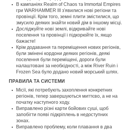
В кампаніях Realm of Chaos та Immortal Empires
гри WARHAMMER III з'явилися нові регіони та
провінції. Крім того, земні плити змістилися, що
змусило деяких знайти новий дім в іншому місці.
Досліджуйте нові землі, відкривайте нові
поселення та провінції і підкорюйте їх, якщо
бажаєте!
Крім додавання та переміщення нових регіонів,
були змінені кордони деяких регіонів, деякі
поселення були переміщені, дороги були
налаштовані за необхідності, а між River Ruin і
Frozen Sea було додано новий морський шлях.
ПРАВИЛА ТА СИСТЕМИ
Місії, які потребують захоплення конкретних
регіонів, тепер завершуються миттєво, а не на
початку наступного ходу.
Виправлено різні карти бойових суші, щоб
запобігти появі підкріплень в недоступних
зонах.
Виправлено проблему, коли плавання в два