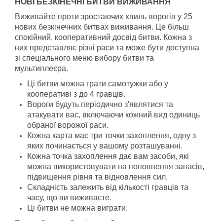
НОВІ БЕЗКІНЕЧНІ БИТВИ ВИЖИВАННЯ
Виживайте проти зростаючих хвиль ворогів у 25
нових безкінечних битвах виживання. Це більш
спокійний, кооперативний досвід битви. Кожна з
них представляє різні раси та може бути доступна
зі спеціального меню вибору битви та
мультиплеєра.
Ці битви можна грати самотужки або у
кооперативі з до 4 гравців.
Вороги будуть періодично з'являтися та
атакувати вас, включаючи кожний вид одиниць
обраної ворожої раси.
Кожна карта має три точки захоплення, одну з
яких починається у вашому розташуванні.
Кожна точка захоплення дає вам засоби, які
можна використовувати на поповнення запасів,
підвищення рівня та відновлення сил.
Складність залежить від кількості гравців та
часу, що ви виживаєте.
Ці битви не можна виграти.