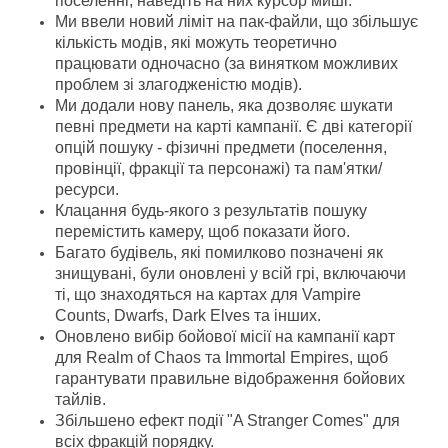
поселенні, наведіть на них курсор миші.
Ми ввели новий ліміт на пак-файли, що збільшує
кількість модів, які можуть теоретично
працювати одночасно (за винятком можливих
проблем зі злагодженістю модів).
Ми додали нову панель, яка дозволяє шукати
певні предмети на карті кампанії. Є дві категорії
опцій пошуку - фізичні предмети (поселення,
провінції, фракції та персонажі) та пам'ятки/
ресурси.
Клацання будь-якого з результатів пошуку
перемістить камеру, щоб показати його.
Багато будівель, які помилково позначені як
знищувані, були оновлені у всій грі, включаючи
ті, що знаходяться на картах для Vampire
Counts, Dwarfs, Dark Elves та інших.
Оновлено вибір бойової місії на кампанії карт
для Realm of Chaos та Immortal Empires, щоб
гарантувати правильне відображення бойових
тайлів.
Збільшено ефект події "A Stranger Comes" для
всіх фракцій порядку.