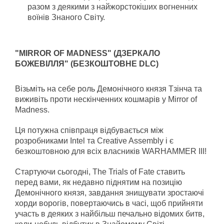
разом з деякими з найжорстокіших вогненних
воїнів Знаного Світу.
"MIRROR OF MADNESS" (ДЗЕРКАЛО
БОЖЕВІЛЛЯ" (БЕЗКОШТОВНЕ DLC)
Візьміть на себе роль Демонічного князя Тзінча та
виживіть проти нескінченних кошмарів у Mirror of
Madness.
Ця потужна співпраця відбувається між
розробниками Intel та Creative Assembly і є
безкоштовною для всіх власників WARHAMMER III!
Стартуючи сьогодні, The Trials of Fate ставить
перед вами, як недавно піднятим на позицію
Демонічного князя, завдання знищувати зростаючі
хорди ворогів, повертаючись в часі, щоб прийняти
участь в деяких з найбільш печально відомих битв,