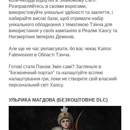
коли-небудь відбутих в Знайомому Світі.
Розправляйтесь зі своїми ворогами,
використовуйте унікальні здібності та закляття, і
набирайте високі бали, щоб отримати набір
унікального обладнання з тематикою Тзінча для
використання у своїх кампаніях в Реалмі Хаосу та
Несмертних Імперіях Демонів.
Але ще не час релаксувати, бо вас чекає Kairos
Fateweaver в Області Тзінча.
Готові стати Паном Змін самі? Загляньте в
"Безкінечний портал" та налаштуйте всілякі
налаштування гри, поки не створите свій власний
персональний світ Хаосу.
УЛЬРИКА МАГДОВА (БЕЗКОШТОВНЕ DLC)