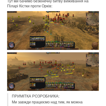
Тут ми бачимо безкінечну битву виживання на
Піларі Кістки проти Орків:
ПРИМІТКА РОЗРОБНИКА:
Ми завжди працюємо над тим, як можна