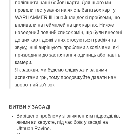
поліпшити наші бойові карти. Для цього ми
провели тестування на якість багатьох карт у
WARHAMMER III і знайшли деякі проблеми, що
впливали на геймплей на цих картах. Нижче
наведений повний список змін, що були внесені
до цих карт, деякі з них стосуються графіки та
звуку, інші вирішують проблеми з колізіями, які
призводили до застрягання одиниць або навіть
камери.
Як завжди, ми будемо слідкувати за цими
аспектами гри, тому продовжуйте давати нам
зворотний зв'язок!
БИТВИ У ЗАСАДІ
Вирішено проблему зі зникненням підрозділів,
якими ви керуєте, під час боїв у засаді на
Ulthuan Ravine.