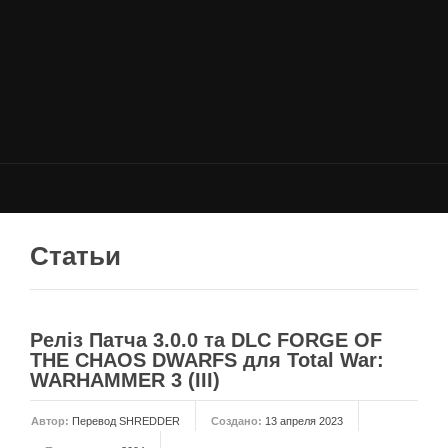
НОВОСТИ
Общие новости
Новости Total War: WARHAMMER
Новости Total War: Attila
Новости Total War: Rome 2
ОБЩИЕ СТАТЬИ
ФОРУМ
Статьи
МОДЫ
Моддинг ROME 2
Реліз Патча 3.0.0 та DLC FORGE OF
Моддинг Empire
THE CHAOS DWARFS для Total War:
WARHAMMER 3 (III)
Моддинг Shogun 2
Моддинг Napoleon
Автор:
Перевод SHREDDER
Создано:
13 апреля 2023
Моддинг MEDIEVAL 2