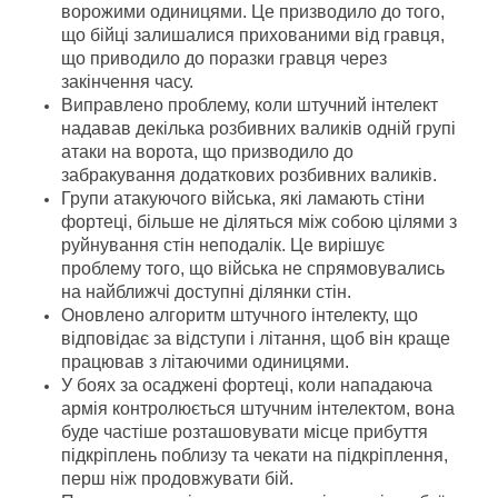
ворожими одиницями. Це призводило до того,
що бійці залишалися прихованими від гравця,
що приводило до поразки гравця через
закінчення часу.
Виправлено проблему, коли штучний інтелект
надавав декілька розбивних валиків одній групі
атаки на ворота, що призводило до
забракування додаткових розбивних валиків.
Групи атакуючого війська, які ламають стіни
фортеці, більше не діляться між собою цілями з
руйнування стін неподалік. Це вирішує
проблему того, що війська не спрямовувались
на найближчі доступні ділянки стін.
Оновлено алгоритм штучного інтелекту, що
відповідає за відступи і літання, щоб він краще
працював з літаючими одиницями.
У боях за осаджені фортеці, коли нападаюча
армія контролюється штучним інтелектом, вона
буде частіше розташовувати місце прибуття
підкріплень поблизу та чекати на підкріплення,
перш ніж продовжувати бій.