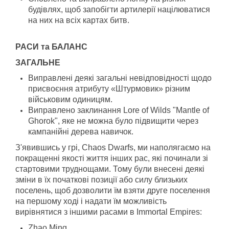
будівлях, щоб запобігти артилерії націлюватися
на них на всіх картах битв.
РАСИ та БАЛАНС
ЗАГАЛЬНЕ
Виправлені деякі загальні невідповідності щодо
присвоєння атрибуту «Штурмовик» різним
військовим одиницям.
Виправлено заклинання Lore of Wilds "Mantle of
Ghorok", яке не можна було підвищити через
кампанійні дерева навичок.
З'явившись у грі, Chaos Dwarfs, ми наполягаємо на
покращенні якості життя інших рас, які починали зі
стартовими труднощами. Тому були внесені деякі
зміни в їх початкові позиції або силу близьких
поселень, щоб дозволити їм взяти друге поселення
на першому ході і надати їм можливість
вирівнятися з іншими расами в Immortal Empires:
Zhao Ming