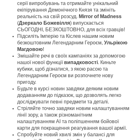
серії випробувань та отримайте унікальний
екіпірування Демонічного Князя та змініть
реальність на свій розсуд.
Mirror of Madness
(
Дзеркало Божевілля
) випускається
СЬОГОДНІ, БЕЗКОШТОВНО, для всіх гравців!
Підсиліть Імперію та Кіслев нашим новим
безкоштовним Легендарним Героєм,
Ульрікою
Магдовою
!
Змішайте речі в своїх кампаніях за допомогою
нашої нової функції
випадковості
. Киньте
кубики, щоб дізнатися, з якою расою та
Легендарним Героєм ви розпочнете нову
пригоду.
Будьте в курсі новин завдяки деяким новим
додаванням до підказок, що дозволять легко
досліджувати певні предмети та деталі.
Стріляйте точно завдяки новим налаштуванням
лінії зору, а також різноманітним
налаштуванням AI та поліпшенням бойової
карти для покращення реагування вашої армії.
Спробуйте новий хвилі змін у балансі для