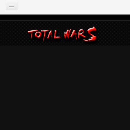
TOTAL WAR
Total War: Three Kingdoms
Total War: Warhammer
Total War: Attila
Total War: Rome 2
Total War: Shogun 2
Napoleon: Total War
Empire: Total War
Medieval 2: Total War
Rome: Total War
Total War: ARENA
Total War Saga
Total War Battles