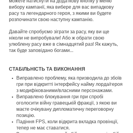
можете натиснути на додаткову кнопку у меню
вибору кампанії, яка вибере для вас випадкову
расу та легендарного героя, з якими ви будете
розпочинати свою наступну кампанію.
Давайте спробуємо зіграти за расу, яку ви ще
ніколи не випробували! Або ж обрати свою
улюблену расу вже в сімнадцятий раз! Як кажуть,
так буде заповідано богами...
СТАБІЛЬНІСТЬ ТА ВИКОНАННЯ
Виправлено проблему, яка призводила до збоїв
гри при відкритті інтерфейсу найму лорда/героя
з модифікованими/власними персонажами.
Виправлено блокування гри при спробі
оголосити війну гравецькій фракції, з якою ви
маєте очікувану дипломатичну переговорну
позицію.
Падіння FPS, коли відкрита вкладка провінції,
тепер не має ставатися.