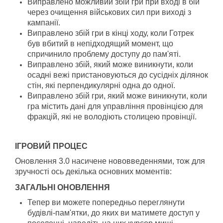
Виправлено можливий збій гри при вході в бій
через очищення військових сил при виході з
кампанії.
Виправлено збій гри в кінці ходу, коли Готрек
був вбитий в непідходящий момент, що
спричинило проблему доступу до пам'яті.
Виправлено збій, який може виникнути, коли
осадні вежі пристановуються до сусідніх ділянок
стін, які перпендикулярні одна до одної.
Виправлено збій гри, який може виникнути, коли
гра містить дані для управління провінцією для
фракцій, які не володіють столицею провінції.
ІГРОВИЙ ПРОЦЕС
Оновлення 3.0 насичене нововведеннями, тож для
зручності ось декілька основних моментів:
ЗАГАЛЬНІ ОНОВЛЕННЯ
Тепер ви можете попередньо переглянути
будівлі-пам'ятки, до яких ви матимете доступ у