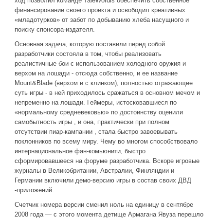
ход позволил команде TaleWordls обеспечить собственное
Новое время
финансирование своего проекта и освободил креативных
Крестовые походы
«младотурков» от забот по добыванию хлеба насущного и
поиску спонсора-издателя.
Античность
Основная задача, которую поставили перед собой
Средние века
разработчики состояла в том, чтобы реализовать
реалистичные бои с использованием холодного оружия и
верхом на лошади - отсюда собственно, и ее название
Mount&Blade (верхом и с клинком), полностью отражающее
суть игры - в ней приходилось сражаться в основном мечом и
непременно на лошади. Геймеры, истосковавшиеся по
«нормальному средневековью» по достоинству оценили
самобытность игры , и она, практически при полном
отсутствии пиар-кампании , стала быстро завоевывать
поклонников по всему миру. Чему во многом способствовало
интернациональное фан-комьюнити, быстро
сформировавшееся на форуме разработчика. Вскоре игровые
журналы в Великобритании, Австралии, Финляндии и
Германии включили демо-версию игры в состав своих ДВД
-приложений.
Счетчик номера версии сменил ноль на единицу в сентябре
2008 года — с этого момента детище Армагана Явуза перешло