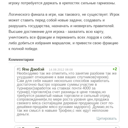
игроку потребуется держать в крепостях сильные гарнизоны.
Логического финала в игре, как такового, не существует. Игрок
может ставить перед собой новые задачи, создавать и
разрушать государства, назначать и низвергать правителей.
Высшее достижение для игрока - захватить всю карту,
уничтожить все фракции и переманить всех лордов к себе,
либо добиться избрания маршалом, и привести свою фракцию
к полной победе.
Комментарии
+2
#1
Ягю Дзюбэй
14.08.2012 08:08
Необходимо так же отметить,что занятие разбоем так же
ухудшает отношение к вам ваших спутников(героев).
Сам для себя нашел несколько способов заработать
достаточно быстро хорошие суммы:участие в
турнирах(заработок на ставках почти 4000 за
турнир),торговля(за счет разницы в цене товара,но
требуется развитый навык торговли и сильный отряд
сопровождения)и,по мере роста уровня цен,продажа
свежего мяса скота(ищем деревни продающие скот по-
дешёвке-продаём мясо кусками задорого). Думаю,есть
так же смысл в навыке Трофеи,с них идут неплохие
деньги.
Цитировать