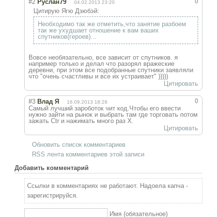
0
#2
Руслан79
04.02.2013 23:20
Цитирую Ягю Дзюбэй:
Необходимо так же отметить,что занятие разбоем
так же ухудшает отношение к вам ваших
спутников(героев)...
Вовсе необязательно, все зависит от спутников. я
например только и делал что разорял вражеские
деревни, при этом все подобранные спутники заявляли
что "очень счастливы и все их устраивает" )))))
Цитировать
0
#3
Влад Я
16.09.2013 18:26
Самый лучший зароботок чит код.Чтобы его ввести
нужно зайти на рынок и выбрать там где торговать потом
зажать Ctr и нажимать много раз Х.
Цитировать
Обновить список комментариев
RSS лента комментариев этой записи
Добавить комментарий
Ссылки в комментариях не работают. Надоела капча -
зарегистрируйся.
Имя (обязательное)