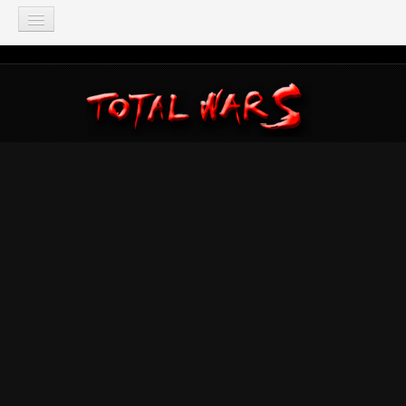
TOTAL WAR
Total War: Three Kingdoms
Total War: Warhammer
Total War: Attila
Total War: Rome 2
Total War: Shogun 2
Napoleon: Total War
Empire: Total War
Medieval 2: Total War
Rome: Total War
Total War: ARENA
Total War Saga
Total War Battles