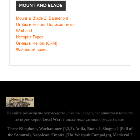
MOUNT AND BLADE
Mount & Blade 2: Bannerlord
Огнём и мечом: Великие Битвы
Warband
История Героя
Огнём и мечом (ОиМ)
Файловый архив
На сайте размещены руководства, обзоры, видео, скриншоты и новости
по играм серии
Total War
, а также модификации (моды) к ним.
Three Kingdoms, Warhammer (1,2,3), Attila, Rome 2, Shogun 2 (Fall of
the Samurai), Napoleon, Empire (The Warpath Campaign), Medieval 2