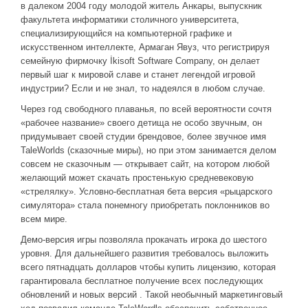
в далеком 2004 году молодой житель Анкары, выпускник
ДРУГИЕ ИГРЫ
факультета информатики столичного университета,
специализирующийся на компьютерной графике и
Серия игр Mount and Blade
искусственном интеллекте, Армаган Явуз, что регистрируя
семейную фирмочку İkisoft Software Company, он делает
Вселенные Warhammer
первый шаг к мировой славе и станет легендой игровой
Warhammer 40.000: Dawn of War
индустрии? Если и не знал, то надеялся в любом случае.
Серия игр «История войн»
Через год свободного плаванья, по всей вероятности сочтя
«рабочее название» своего детища не особо звучным, он
Серия игр «King Arthur»
придумывает своей студии брендовое, более звучное имя
TaleWorlds (сказочные миры), но при этом занимается делом
КРЕАТИВ
совсем не сказочным — открывает сайт, на котором любой
Творчество СиЧевиков
желающий может скачать простенькую средневековую
«стрелялку». Условно-бесплатная бета версия «рыцарского
Блоги о рыбалке
симулятора» стала понемногу приобретать поклонников во
всем мире.
Черный Гетман (роман)
Демо-версия игры позволяла прокачать игрока до шестого
ИСТОРИЯ
уровня. Для дальнейшего развития требовалось выложить
всего пятнадцать долларов чтобы купить лицензию, которая
Загадки и тайны истории
гарантировала бесплатное получение всех последующих
Наше время
обновлений и новых версий . Такой необычный маркетинговый