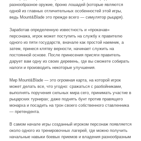
разнообразное оружие, броню лошадей (которые являются
одной из главных отличительных особенностей этой игры,
ведь Mount&Blade это прежде всего — симулятор рыцаря).
Заработав определенную известность и «прокачав»
персонажа, игрок может поступить на службу к правителю
одного из пяти государств, вначале как простой наемник, а
затем, принеся клятву верности, начинает служить на
постоянной основе. После принесения присяги правитель
дарует вам одну из своих деревень, где вы сможете собирать
налоги и производить некоторые улучшения.
Мир Mount&Blade — это огромная карта, на которой игрок
может делать все, что угодно: сражаться с разбойниками,
выполнять поручения сильных мира сего, принимать участие в
рыцарских турнирах; даже поднять бунт против правящего
монарха и посадить на трон своего собственного ставленника
— претендента.
В самом начале игры созданный игроком персонаж появляется
около одного из тренировочных лагерей, где можно получить
начальные навыки боевых приемов и владения разнообразным