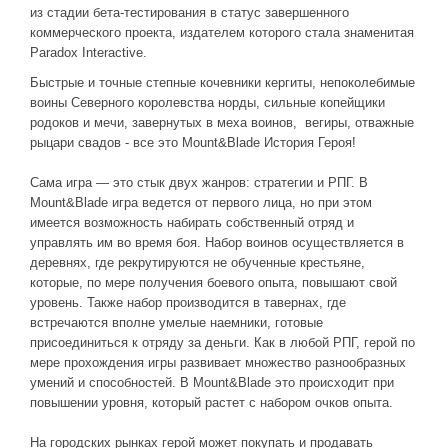
из стадии бета-тестирования в статус завершенного
коммерческого проекта, издателем которого стала знаменитая
Paradox Interactive.
Быстрые и точные степные кочевники кергиты, непоколебимые
воины Северного королевства норды, сильные копейщики
родоков и мечи, завернутых в меха воинов, вегиры, отважные
рыцари свадов - все это Mount&Blade История Героя!
Сама игра — это стык двух жанров: стратегии и РПГ. В
Mount&Blade игра ведется от первого лица, но при этом
имеется возможность набирать собственный отряд и
управлять им во время боя. Набор воинов осуществляется в
деревнях, где рекрутируются не обученные крестьяне,
которые, по мере получения боевого опыта, повышают свой
уровень. Также набор производится в тавернах, где
встречаются вполне умелые наемники, готовые
присоединиться к отряду за деньги. Как в любой РПГ, герой по
мере прохождения игры развивает множество разнообразных
умений и способностей. В Mount&Blade это происходит при
повышении уровня, который растет с набором очков опыта.
На городских рынках герой может покупать и продавать