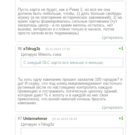
Пусть карта не будет, как в Риме 2, но всё же она
должна быть побольше, чтобы: 1) дать больше свободы
игроку (а не повторение исторических завоеваний); 2) на
краях карты формировались сильные противники (тут
захватишь центр - а по краям мелочь осталась, нет
вызова; интересно и сложно только в начале, потом
просто катком всех подминаешь)
Цитировать
+1
#6
x7drug3z
25.11.2015 17:32
Цитирую Мякоть сока:
С каждый DLC карта все меньше и меньше.
Ты хоть одну кампанию прошел захватив 100 городов? я
да! И скажу, что под конец микроменеджмент настолько
рутинный (если по настоящему контролить каждую
провинцию и отстраивать логическую цепочку зданий,
которые дают % к золоту и в каждой из них свои
приколюхи), что волей неволей хочешь бросить
кампанию.
Цитировать
+1
#7
Unternehmer
25.11.2015 18:33
Цитирую x7drug3z: