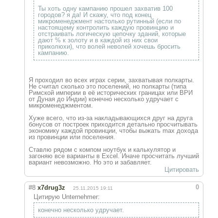
Ты хоть одну кампанию прошел захватив 100
городов? я да! И скажу, что под конец
микроменеджмент настолько рутинный (если по
настоящему контролить каждую провинцию и
отстраивать логическую цепочку зданий, которые
дают % к золоту и в каждой из них свои
приколюхи), что волей неволей хочешь бросить
кампанию.
Я проходил во всех играх серии, захватывая полкарты.
Не считал сколько это поселений, но полкарты (типа
Римской империи в её исторических границах или ВРИ
от Дуная до Индии) конечно несколько удручает с
микроменеджментом.
Хуже всего, что из-за накладывающихся друг на друга
бонусов от построек приходится детально просчитывать
экономику каждой провинции, чтобы выжать max дохода
из провинции или поселения.
Ставлю рядом с компом ноутбук и калькулятор и
загоняю все варианты в Excel. Иначе просчитать лучший
вариант невозможно. Но это и забавляет.
Цитировать
0
#8
x7drug3z
25.11.2015 19:11
Цитирую Unternehmer:
конечно несколько удручает.