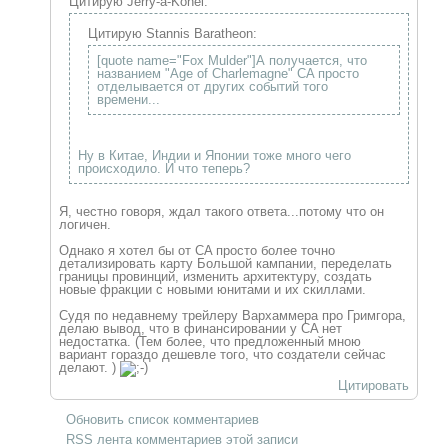
Цитирую Jerry-a-Konel:
Цитирую Stannis Baratheon:
[quote name="Fox Mulder"]А получается, что
названием "Age of Charlemagne" CA просто
отделывается от других событий того
времени...
Ну в Китае, Индии и Японии тоже много чего
происходило. И что теперь?
Я, честно говоря, ждал такого ответа...потому что он
логичен.
Однако я хотел бы от CA просто более точно
детализировать карту Большой кампании, переделать
границы провинций, изменить архитектуру, создать
новые фракции с новыми юнитами и их скиллами.
Судя по недавнему трейлеру Вархаммера про Гримгора,
делаю вывод, что в финансировании у CA нет
недостатка. (Тем более, что предложенный мною
вариант гораздо дешевле того, что создатели сейчас
делают. )
Цитировать
Обновить список комментариев
RSS лента комментариев этой записи