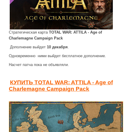
ДРУГИЕ ИГРЫ
Серия игр Mount and Blade
Вселенные Warhammer
Стратегическая карта
TOTAL WAR: ATTILA - Age of
Warhammer 40.000: Dawn of War
Charlemagne Campaign Pack
Серия игр «История войн»
Дополнение выйдет
10 декабря
.
Серия игр «King Arthur»
Одновременно ними выйдет бесплатное дополнение.
Насчет патча пока не объявляли.
КРЕАТИВ
Творчество СиЧевиков
КУПИТЬ TOTAL WAR: ATTILA - Age of
Блоги о рыбалке
Charlemagne Campaign Pack
Черный Гетман (роман)
ИСТОРИЯ
Загадки и тайны истории
Наше время