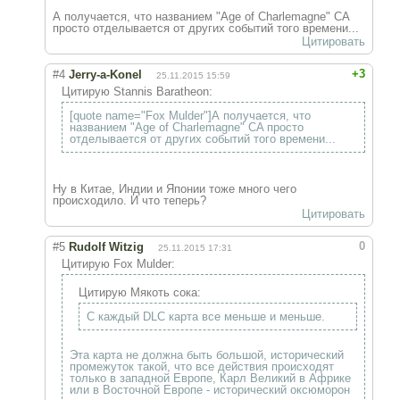
А получается, что названием "Age of Charlemagne" CA
просто отделывается от других событий того времени...
Цитировать
+3
#4
Jerry-a-Konel
25.11.2015 15:59
Цитирую Stannis Baratheon:
[quote name="Fox Mulder"]А получается, что
названием "Age of Charlemagne" CA просто
отделывается от других событий того времени...
Ну в Китае, Индии и Японии тоже много чего
происходило. И что теперь?
Цитировать
0
#5
Rudolf Witzig
25.11.2015 17:31
Цитирую Fox Mulder:
Цитирую Мякоть сока:
С каждый DLC карта все меньше и меньше.
Эта карта не должна быть большой, исторический
промежуток такой, что все действия происходят
только в западной Европе, Карл Великий в Африке
или в Восточной Европе - исторический оксюморон