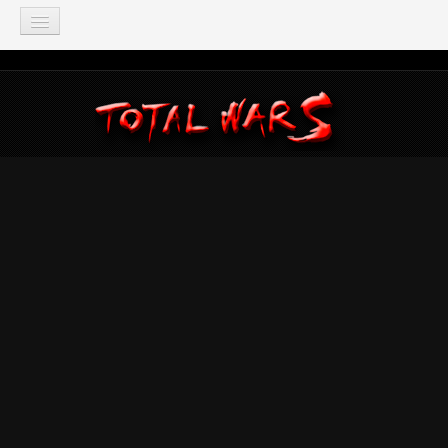
TOTAL WAR
Total War: Three Kingdoms
Total War: Warhammer
Total War: Attila
Total War: Rome 2
Total War: Shogun 2
Napoleon: Total War
Empire: Total War
Medieval 2: Total War
Rome: Total War
Total War: ARENA
Total War Saga
Total War Battles