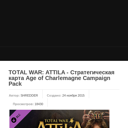
НОВОСТИ
Общие новости
Новости Total War: WARHAMMER
Новости Total War: Attila
Новости Total War: Rome 2
ОБЩИЕ СТАТЬИ
ФОРУМ
TOTAL WAR: ATTILA - Стратегическая
карта Age of Charlemagne Campaign
МОДЫ
Pack
Моддинг ROME 2
Автор:
SHREDDER
Создано:
24 ноября 2015
Моддинг Empire
Просмотров:
18430
Моддинг Shogun 2
Моддинг Napoleon
Моддинг MEDIEVAL 2