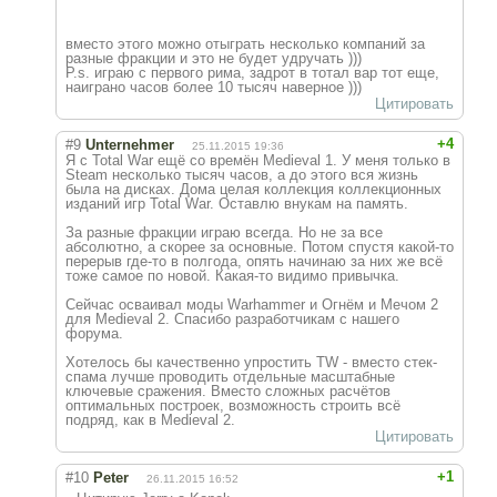
вместо этого можно отыграть несколько компаний за
разные фракции и это не будет удручать )))
P.s. играю с первого рима, задрот в тотал вар тот еще,
наиграно часов более 10 тысяч наверное )))
Цитировать
+4
#9
Unternehmer
25.11.2015 19:36
Я с Total War ещё со времён Medieval 1. У меня только в
Steam несколько тысяч часов, а до этого вся жизнь
была на дисках. Дома целая коллекция коллекционных
изданий игр Total War. Оставлю внукам на память.
За разные фракции играю всегда. Но не за все
абсолютно, а скорее за основные. Потом спустя какой-то
перерыв где-то в полгода, опять начинаю за них же всё
тоже самое по новой. Какая-то видимо привычка.
Сейчас осваивал моды Warhammer и Огнём и Мечом 2
для Medieval 2. Спасибо разработчикам с нашего
форума.
Хотелось бы качественно упростить TW - вместо стек-
спама лучше проводить отдельные масштабные
ключевые сражения. Вместо сложных расчётов
оптимальных построек, возможность строить всё
подряд, как в Medieval 2.
Цитировать
+1
#10
Peter
26.11.2015 16:52