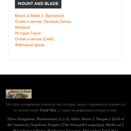
MOUNT AND BLADE
Mount & Blade 2: Bannerlord
Огнём и мечом: Великие Битвы
Warband
История Героя
Огнём и мечом (ОиМ)
Файловый архив
На сайте размещены руководства, обзоры, видео, скриншоты и новости
по играм серии
Total War
, а также модификации (моды) к ним.
Three Kingdoms, Warhammer (1,2,3), Attila, Rome 2, Shogun 2 (Fall of
the Samurai), Napoleon, Empire (The Warpath Campaign), Medieval 2
(Kingdoms) и Rome
(
Barbarian Invasion
,
Alexander
)
Total War