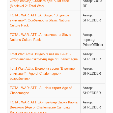
Обзор сабмод Сталюга для Bulat Steel
Автор: Саша
(Medieval 2: Total War)
RF
ДРУГИЕ ИГРЫ
TOTAL WAR: ATTILA. Видео "В центре
Автор:
Серия игр Mount and Blade
внимания". Особенности Slavic Nations
SHREDDER
Вселенные Warhammer
Culture Pack
Warhammer 40.000: Dawn of War
TOTAL WAR: ATTILA - скриншоты Slavic
Автор:
Серия игр «История войн»
Nations Culture Pack
перевод
PriestOfRhllor
Серия игр «King Arthur»
Total War: Attila. Видео "Свет во Тьме" -
Автор:
КРЕАТИВ
исторический бэкграунд Age of Charlemagne
SHREDDER
Творчество СиЧевиков
Total War: Attila. Видео из серии "В центре
Автор:
Блоги о рыбалке
внимания" - Age of Charlemagne и
SHREDDER
разработчики
Черный Гетман (роман)
TOTAL WAR: ATTILA - Наш стрим Age of
Автор:
ИСТОРИЯ
Charlemagne
SHREDDER
Загадки и тайны истории
TOTAL WAR: ATTILA - трейлер Эпоха Карла
Автор:
Наше время
Великого (Age of Charlemagne Campaign
SHREDDER
Pack) на русском языке