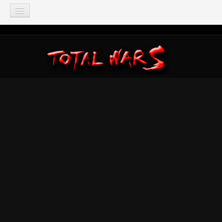
TOTAL WAR
Total War: Three Kingdoms
Total War: Warhammer
Total War: Attila
Total War: Rome 2
Total War: Shogun 2
Napoleon: Total War
Empire: Total War
Medieval 2: Total War
Rome: Total War
Total War: ARENA
Total War Saga
Total War Battles